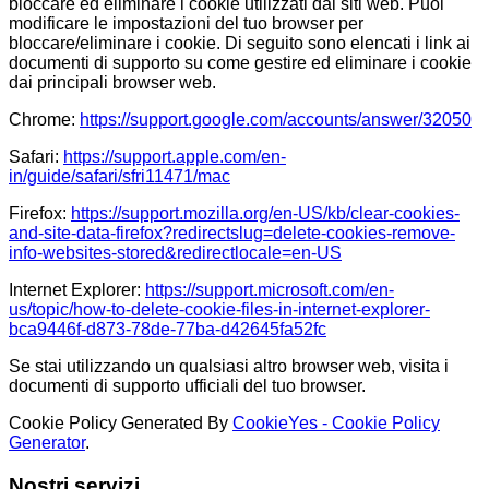
bloccare ed eliminare i cookie utilizzati dai siti web. Puoi
modificare le impostazioni del tuo browser per
bloccare/eliminare i cookie. Di seguito sono elencati i link ai
documenti di supporto su come gestire ed eliminare i cookie
dai principali browser web.
Chrome:
https://support.google.com/accounts/answer/32050
Safari:
https://support.apple.com/en-
in/guide/safari/sfri11471/mac
Firefox:
https://support.mozilla.org/en-US/kb/clear-cookies-
and-site-data-firefox?redirectslug=delete-cookies-remove-
info-websites-stored&redirectlocale=en-US
Internet Explorer:
https://support.microsoft.com/en-
us/topic/how-to-delete-cookie-files-in-internet-explorer-
bca9446f-d873-78de-77ba-d42645fa52fc
Se stai utilizzando un qualsiasi altro browser web, visita i
documenti di supporto ufficiali del tuo browser.
Cookie Policy Generated By
CookieYes - Cookie Policy
Generator
.
Nostri servizi